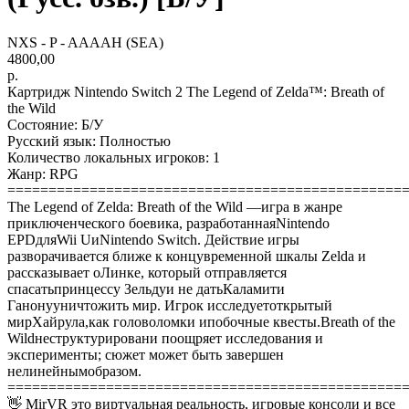
NXS - P - AAAAH (SEA)
4800,00
р.
Картридж Nintendo Switch 2 The Legend of Zelda™: Breath of
the Wild
Состояние: Б/У
Русский язык: Полностью
Количество локальных игроков: 1
Жанр: RPG
================================================
The Legend of Zelda: Breath of the Wild —игра в жанре
приключенческого боевика, разработаннаяNintendo
EPDдляWii UиNintendo Switch. Действие игры
разворачивается ближе к концувременной шкалы Zelda и
рассказывает оЛинке, который отправляется
спасатьпринцессу Зельдуи не датьКаламити
Ганонууничтожить мир. Игрок исследуетоткрытый
мирХайрула,как головоломки ипобочные квесты.Breath of the
Wildнеструктурировани поощряет исследования и
эксперименты; сюжет может быть завершен
нелинейнымобразом.
================================================
👋 MirVR это виртуальная реальность, игровые консоли и все