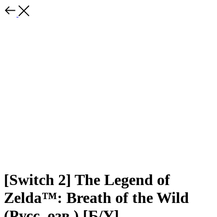
[Switch 2] The Legend of
Zelda™: Breath of the Wild
(Русс. озв.) [Б/У]