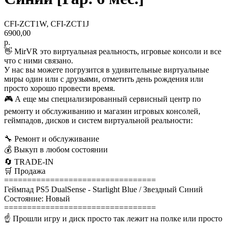
CFI-ZCT1W, CFI-ZCT1J
6900,00
р.
👋 MirVR это виртуальная реальность, игровые консоли и все
что с ними связано.
У нас вы можете погрузится в удивительные виртуальные
миры один или с друзьями, отметить день рождения или
просто хорошо провести время.
🎮 А еще мы специализированный сервисный центр по
ремонту и обслуживанию и магазин игровых консолей,
геймпадов, дисков и систем виртуальной реальности:
🔧 Ремонт и обслуживание
💰 Выкуп в любом состоянии
🔄 TRADE-IN
🛒 Продажа
=================================
Геймпад PS5 DualSense - Starlight Blue / Звездный Синий
Состояние: Новый
=================================
☝ Прошли игру и диск просто так лежит на полке или просто