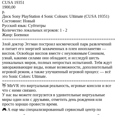
CUSA 19351
1900,00
р.
Диск Sony PlayStation 4 Sonic Colours: Ultimate (CUSA 19351)
Состояние: Новый
Русский язык: Субтитры
Количество локальных игроков: 1 - 2
Жанр: Боевики
================================================
Злой доктор Эггман построил космический парк развлечений
и питает его энергией захваченных в плен инопланетян —
виспов. Освободи виспов вместе с неуловимым Соником,
узнай, какими силами они обладают, и исследуй шесть
уникальных миров, полных непростых испытаний. Тебя ждут
завораживающие виды, новые возможности, дополнительный
игровой режим, а также улучшенный игровой процесс — всё
это Sonic Colors: Ultimate.
================================================
👋 MirVR это виртуальная реальность, игровые консоли и все
что с ними связано.
У нас вы можете погрузится в удивительные виртуальные
миры один или с друзьями, отметить день рождения или
просто хорошо провести время.
🎮 А еще мы специализированный сервисный центр по