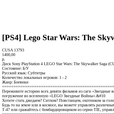
[PS4] Lego Star Wars: The Skyw
CUSA 13793
1400,00
р.
Диск Sony PlayStation 4 LEGO Star Wars: The Skywalker Saga (
Состояние: Б/У
Русский язык: Субтитры
Количество локальных игроков: 1 - 2
Жанр: Боевики
================================================
Переживите историю всех девяти фильмов из саги «Звездные 
погружение во вселенную «LEGO Звездные Войны».&#10
Хотите стать джедаем? Ситхом? Повстанцем, охотником за гол
Будь то на земле или в космосе, вы можете управлять различ
Т-47 или сражайтесь с бомбардировщиком из серии TIE, упр