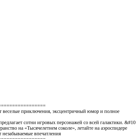
=================
ут веселые приключения, эксцентричный юмор и полное
редлагает сотни игровых персонажей со всей галактики. &#10
анство на «Тысячелетнем соколе», летайте на аэроспидере
т незабываемые впечатления