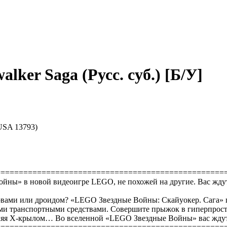
alker Saga (Русс. суб.) [Б/У]
CUSA 13793)
==================================================
войны» в новой видеоигре LEGO, не похожей на другие. Вас жд
овами или дроидом? «LEGO Звездные Войны: Скайуокер. Сага» п
ными транспортными средствами. Совершите прыжок в гиперпростр
авляя X-крылом… Во вселенной «LEGO Звездные Войны» вас жду