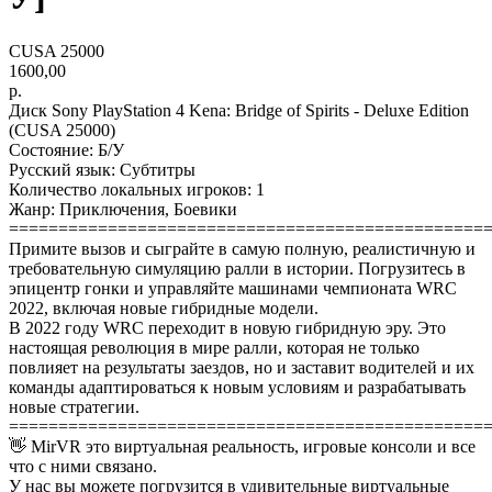
CUSA 25000
1600,00
р.
Диск Sony PlayStation 4 Kena: Bridge of Spirits - Deluxe Edition
(CUSA 25000)
Состояние: Б/У
Русский язык: Субтитры
Количество локальных игроков: 1
Жанр: Приключения, Боевики
================================================
Примите вызов и сыграйте в самую полную, реалистичную и
требовательную симуляцию ралли в истории. Погрузитесь в
эпицентр гонки и управляйте машинами чемпионата WRC
2022, включая новые гибридные модели.
В 2022 году WRC переходит в новую гибридную эру. Это
настоящая революция в мире ралли, которая не только
повлияет на результаты заездов, но и заставит водителей и их
команды адаптироваться к новым условиям и разрабатывать
новые стратегии.
================================================
👋 MirVR это виртуальная реальность, игровые консоли и все
что с ними связано.
У нас вы можете погрузится в удивительные виртуальные