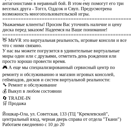
антагонистами в неравный бой. В этом ему помогут его три
веселых друга - Тоггл, Оддсок и Свуп. Предусмотрена
возможность многопользовательской игры.
================================================
Уважаемые клиенты! Просим Вас уточнять наличие и цену
диска перед заказом! Надеемся на Ваше понимание!
================================================
👋 MirVR это виртуальная реальность, игровые консоли и все
что с ними связано.
У нас вы можете погрузится в удивительные виртуальные
миры один или с друзьями, отметить день рождения или
просто хорошо провести время.
🎮 А еще мы специализированный сервисный центр по
ремонту и обслуживанию и магазин игровых консолей,
геймпадов, дисков и систем виртуальной реальности:
🔧 Ремонт и обслуживание
💰 Выкуп в любом состоянии
🔄 TRADE-IN
🛒 Продажа
Йошкар-Ола, ул. Советская, 133 (ТЦ "Кремлевский",
центральный вход, черная дверь справа от отдела "Ткани")
Работаем ежедневно с 10 до 20