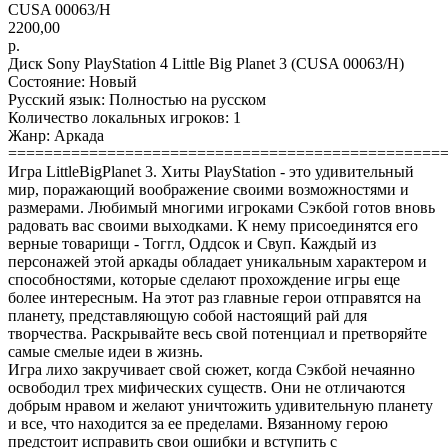
CUSA 00063/H
2200,00
р.
Диск Sony PlayStation 4 Little Big Planet 3 (CUSA 00063/H)
Состояние: Новый
Русский язык: Полностью на русском
Количество локальных игроков: 1
Жанр: Аркада
================================================
Игра LittleBigPlanet 3. Хиты PlayStation - это удивительный
мир, поражающий воображение своими возможностями и
размерами. Любимый многими игроками Сэкбой готов вновь
радовать вас своими выходками. К нему присоединятся его
верные товарищи - Тоггл, Оддсок и Свуп. Каждый из
персонажей этой аркады обладает уникальным характером и
способностями, которые сделают прохождение игры еще
более интересным. На этот раз главные герои отправятся на
планету, представляющую собой настоящий рай для
творчества. Раскрывайте весь свой потенциал и претворяйте
самые смелые идеи в жизнь.
Игра лихо закручивает свой сюжет, когда Сэкбой нечаянно
освободил трех мифических существ. Они не отличаются
добрым нравом и желают уничтожить удивительную планету
и все, что находится за ее пределами. Вязанному герою
предстоит исправить свои ошибки и вступить с