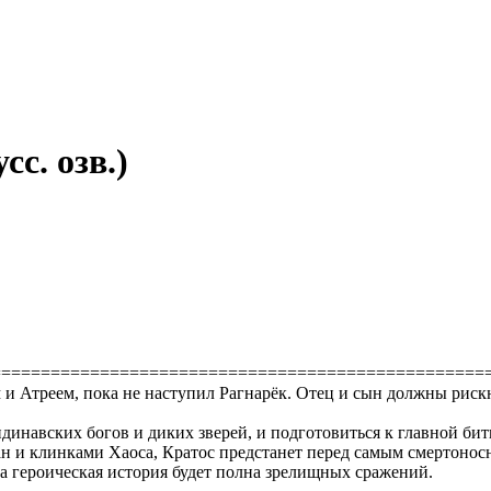
сс. озв.)
==================================================
 и Атреем, пока не наступил Рагнарёк. Отец и сын должны рис
динавских богов и диких зверей, и подготовиться к главной бит
 и клинками Хаоса, Кратос предстанет перед самым смертоносн
а героическая история будет полна зрелищных сражений.