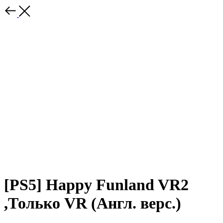
[PS5] Happy Funland VR2
,Только VR (Англ. верс.)