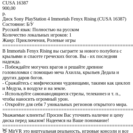
CUSA 16387
900,00
р.
Диск Sony PlayStation 4 Immortals Fenyx Rising (CUSA 16387)
Состояние: Б/У
Русский язык: Полностью на русском
Количество локальных игроков: 1
Жанр: Приключения, Ролевые игры
================================================
В Immortals Fenyx Rising вы сыграете за нового полубога с
крыльями и спасете греческих богов. Вы - их последняя
надежда.
- Побеждайте могучих врагов и решайте древние
головоломки с помощью меча Ахилла, крыльев Дедала и
других даров богов.
- Сражайтесь с мифическими чудовищами, такими как циклоп
и Медуза, в воздухе и на земле.
- Используйте самонаводящиеся стрелы, телекинез и т. п.,
чтобы наносить огромный урон.
- Откройте для себя 7 уникальных регионов открытого мира.
================================================
Уважаемые клиенты! Просим Вас уточнять наличие и цену
диска перед заказом! Надеемся на Ваше понимание!
================================================
👋 MirVR это виртуальная реальность, игровые консоли и все