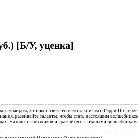
б.) [Б/У, уценка]
==================================================
рытым миром, который известен вам по книгам о Гарри Поттере.
линания, развивайте таланты, чтобы стать настоящим волшебнико
одах. Находите союзников и сражайтесь с тёмными волшебниками
==================================================