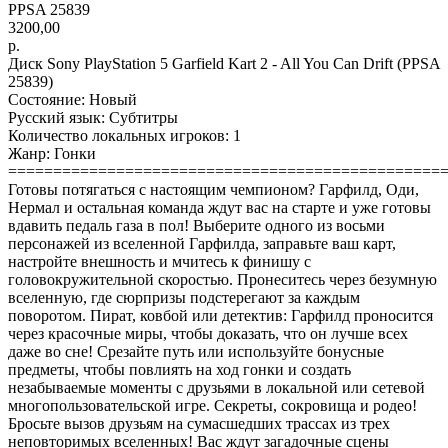
PPSA 25839
3200,00
р.
Диск Sony PlayStation 5 Garfield Kart 2 - All You Can Drift (PPSA
25839)
Состояние: Новый
Русский язык: Субтитры
Количество локальных игроков: 1
Жанр: Гонки
================================================
Готовы потягаться с настоящим чемпионом? Гарфилд, Оди,
Нермал и остальная команда ждут вас на старте и уже готовы
вдавить педаль газа в пол! Выберите одного из восьми
персонажей из вселенной Гарфилда, заправьте ваш карт,
настройте внешность и мчитесь к финишу с
головокружительной скоростью. Пронеситесь через безумную
вселенную, где сюрпризы подстерегают за каждым
поворотом. Пират, ковбой или детектив: Гарфилд проносится
через красочные миры, чтобы доказать, что он лучше всех
даже во сне! Срезайте путь или используйте бонусные
предметы, чтобы повлиять на ход гонки и создать
незабываемые моменты с друзьями в локальной или сетевой
многопользовательской игре. Секреты, сокровища и родео!
Бросьте вызов друзьям на сумасшедших трассах из трех
неповторимых вселенных! Вас ждут загадочные сцены