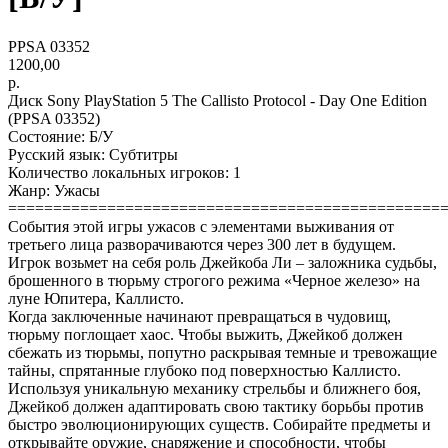
PPSA 03352
1200,00
р.
Диск Sony PlayStation 5 The Callisto Protocol - Day One Edition
(PPSA 03352)
Состояние: Б/У
Русский язык: Субтитры
Количество локальных игроков: 1
Жанр: Ужасы
================================================
События этой игры ужасов с элементами выживания от
третьего лица разворачиваются через 300 лет в будущем.
Игрок возьмет на себя роль Джейкоба Ли – заложника судьбы,
брошенного в тюрьму строгого режима «Черное железо» на
луне Юпитера, Каллисто.‎
Когда заключенные начинают превращаться в чудовищ,
тюрьму поглощает хаос. Чтобы выжить, Джейкоб должен
сбежать из тюрьмы, попутно раскрывая темные и тревожащие
тайны, спрятанные глубоко под поверхностью Каллисто.‎
Используя уникальную механику стрельбы и ближнего боя,
Джейкоб должен адаптировать свою тактику борьбы против
быстро эволюционирующих существ. Собирайте предметы и
открывайте оружие, снаряжение и способности, чтобы