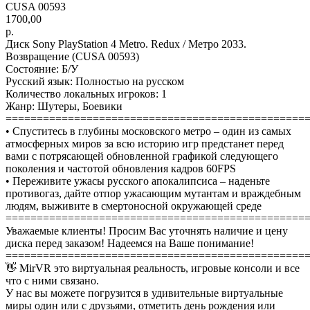
CUSA 00593
1700,00
р.
Диск Sony PlayStation 4 Metro. Redux / Метро 2033.
Возвращение (CUSA 00593)
Состояние: Б/У
Русский язык: Полностью на русском
Количество локальных игроков: 1
Жанр: Шутеры, Боевики
================================================
• Спуститесь в глубины московского метро – один из самых
атмосферных миров за всю историю игр предстанет перед
вами с потрясающей обновленной графикой следующего
поколения и частотой обновления кадров 60FPS
• Переживите ужасы русского апокалипсиса – наденьте
противогаз, дайте отпор ужасающим мутантам и враждебным
людям, выживите в смертоносной окружающей среде
================================================
Уважаемые клиенты! Просим Вас уточнять наличие и цену
диска перед заказом! Надеемся на Ваше понимание!
================================================
👋 MirVR это виртуальная реальность, игровые консоли и все
что с ними связано.
У нас вы можете погрузится в удивительные виртуальные
миры один или с друзьями, отметить день рождения или