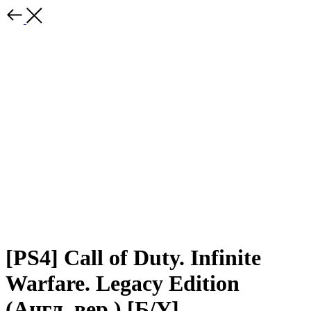
[PS4] Call of Duty. Infinite
Warfare. Legacy Edition
(Англ. вер.) [Б/У]