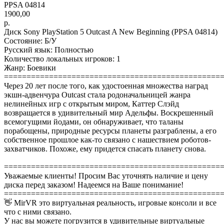
PPSA 04814
1900,00
р.
Диск Sony PlayStation 5 Outcast A New Beginning (PPSA 04814)
Состояние: Б/У
Русский язык: Полностью
Количество локальных игроков: 1
Жанр: Боевики
================================================
Через 20 лет после того, как удостоенная множества наград
экшн-адвенчура Outcast стала родоначальницей жанра
нелинейных игр с открытым миром, Каттер Слэйд
возвращается в удивительный мир Адельфы. Воскрешенный
всемогущими йодами, он обнаруживает, что таланы
порабощены, природные ресурсы планеты разграблены, а его
собственное прошлое как-то связано с нашествием роботов-
захватчиков. Похоже, ему придется спасать планету снова.
================================================
Уважаемые клиенты! Просим Вас уточнять наличие и цену
диска перед заказом! Надеемся на Ваше понимание!
================================================
👋 MirVR это виртуальная реальность, игровые консоли и все
что с ними связано.
У нас вы можете погрузится в удивительные виртуальные