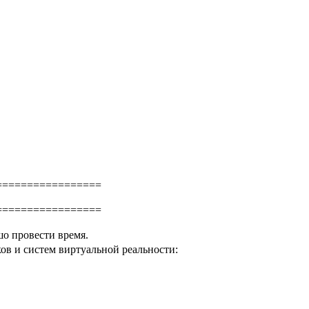
=================
=================
шо провести время.
в и систем виртуальной реальности: