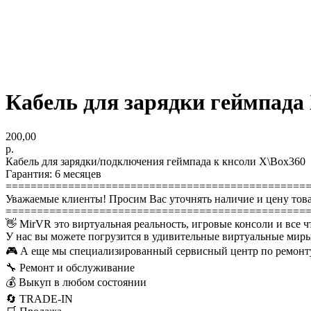
Кабель для зарядки геймпада
200,00
р.
Кабель для зарядки/подключения геймпада к кнcоли X\Box360
Гарантия: 6 месяцев
================================================
Уважаемые клиенты! Просим Вас уточнять наличие и цену това
================================================
👋 MirVR это виртуальная реальность, игровые консоли и все ч
У нас вы можете погрузится в удивительные виртуальные миры
🎮 А еще мы специализированный сервисный центр по ремонту
🔧 Ремонт и обслуживание
💰 Выкуп в любом состоянии
🔄 TRADE-IN