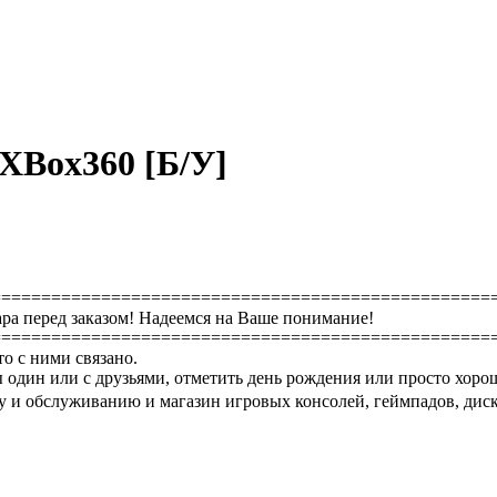
 XBox360 [Б/У]
==================================================
ра перед заказом! Надеемся на Ваше понимание!
==================================================
то с ними связано.
 один или с друзьями, отметить день рождения или просто хоро
 и обслуживанию и магазин игровых консолей, геймпадов, диско