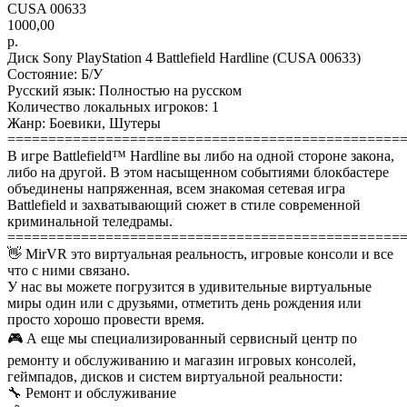
CUSA 00633
1000,00
р.
Диск Sony PlayStation 4 Battlefield Hardline (CUSA 00633)
Состояние: Б/У
Русский язык: Полностью на русском
Количество локальных игроков: 1
Жанр: Боевики, Шутеры
================================================
В игре Battlefield™ Hardline вы либо на одной стороне закона,
либо на другой. В этом насыщенном событиями блокбастере
объединены напряженная, всем знакомая сетевая игра
Battlefield и захватывающий сюжет в стиле современной
криминальной теледрамы.
================================================
👋 MirVR это виртуальная реальность, игровые консоли и все
что с ними связано.
У нас вы можете погрузится в удивительные виртуальные
миры один или с друзьями, отметить день рождения или
просто хорошо провести время.
🎮 А еще мы специализированный сервисный центр по
ремонту и обслуживанию и магазин игровых консолей,
геймпадов, дисков и систем виртуальной реальности:
🔧 Ремонт и обслуживание