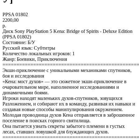
PPSA 01802
2200,00
р.
Диск Sony PlayStation 5 Kena: Bridge of Spirits - Deluxe Edition
(PPSA 01802)
Состояние: Б/У
Русский язык: Субтитры
Количество локальных игроков: 1
Жанр: Боевики, Приключения
================================================
Экшн-приключение с уникальными механиками спутников,
боя и исследования
«Кена: мост духов» — это сюжетное экшн-приключение в
очаровательном мире, наполненное исследованиями и
динамичными боями.
Игроки находят маленьких духов-спутников, зовущихся
Разложением, и собирают их в команду, развивая их навыки и
создавая новые способы манипулирования окружением.
Молодая проводница духов Кена отправляется в заброшенное
поселение в поисках горного святилища.
Она пытается узнать секреты забытого племени в густых
лесах, ставших ловушкой для блуждающих духов.
================================================