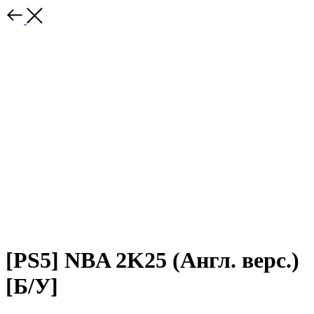
[PS5] NBA 2K25 (Англ. верс.)
[Б/У]