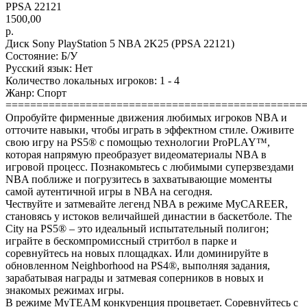
PPSA 22121
1500,00
р.
Диск Sony PlayStation 5 NBA 2K25 (PPSA 22121)
Состояние: Б/У
Русский язык: Нет
Количество локальных игроков: 1 - 4
Жанр: Спорт
================================================
Опробуйте фирменные движения любимых игроков NBA и
отточите навыки, чтобы играть в эффектном стиле. Оживите
свою игру на PS5® с помощью технологии ProPLAY™,
которая напрямую преобразует видеоматериалы NBA в
игровой процесс. Познакомьтесь с любимыми суперзвездами
NBA поближе и погрузитесь в захватывающие моменты
самой аутентичной игры в NBA на сегодня.
Чествуйте и затмевайте легенд NBA в режиме MyCAREER,
становясь у истоков величайшей династии в баскетболе. The
City на PS5® – это идеальный испытательный полигон;
играйте в бескомпромиссный стритбол в парке и
соревнуйтесь на новых площадках. Или доминируйте в
обновленном Neighborhood на PS4®, выполняя задания,
зарабатывая награды и затмевая соперников в новых и
знакомых режимах игры.
В режиме MyTEAM конкуренция процветает. Соревнуйтесь с