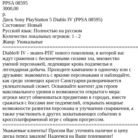
PPSA 08595
3000,00
р.
Диск Sony PlayStation 5 Diablo IV (PPSA 08595)
Состояние: Новый
Русский язык: Полностью на русском
Количество локальных игроков: 1 - 2
Жанр: Уникальные
================================================
Diablo® IV - экшен-РПГ нового поколения, в которой вас
ждут сражения с бесконечными силами зла, множество
умений персонажей, леденящие кровь подземелья и
легендарная добыча. Проходите кампанию в одиночку или с
друзьями: знакомьтесь с яркими персонажами и наблюдайте,
как среди зловещих красот Санктуария разворачивается
увлекательный сюжет. Осваивайте контент для героев
максимального уровня и возможности открытого мира:
игроки могут обмениваться предметами в городах, вместе
сражаться с боссами вне подземелий, открывать мощные
возможности развития персонажа и улучшения снаряжения, а
также участвовать в других захватывающих событиях в
кроссплатформенной игре с общим прогрессом.
================================================
Уважаемые клиенты! Просим Вас уточнять наличие и цену
диска перед заказом! Надеемся на Ваше понимание!