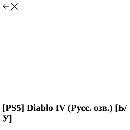
[PS5] Diablo IV (Русс. озв.) [Б/
У]