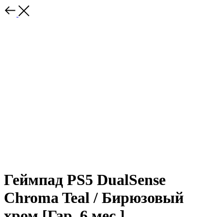
Геймпад PS5 DualSense
Chroma Teal / Бирюзовый
хром [Гар. 6 мес.]