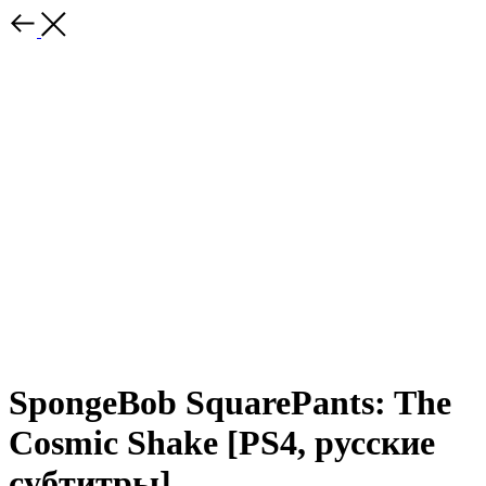
SpongeBob SquarePants: The
Cosmic Shake [PS4, русские
субтитры]