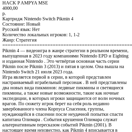
HACK P AMPYA MSE
4000,00
р.
Картридж Nintendo Switch Pikmin 4
Состояние: Новый
Русский язык: Нет
Количество локальных игроков: 1, 1-2
Жанр: Стратегия
================================================
Pikmin 4 — видеоигра в жанре стратегии в реальном времени,
выпущенная в 2023 году компаниями Nintendo EPD и Eighting
и изданная Nintendo . Это четвёртая основная часть серии
Pikmin после Pikmin 3 (2013) и пятая в целом. Она вышла на
Nintendo Switch 21 июля 2023 года.
Игра является первой в серии, в которой представлен
настраиваемый играбельный персонаж . В ней представлены
два новых вида пикминов: ледяные пикмины и светящиеся
пикмины, а также новые возможности, такие как ночные
экспедиции, в которых игроки защищаются от волн ночных
врагов. По сюжету игрок берет на себя роль недавно
завербованного члена Корпуса Спасения, группы,
нуждающейся в спасении после неудачной попытки спасти
капитана Олимара . События крушения Олимара служат
альтернативным пересказом событий Pikmin (2001). В
настоящее время неизвестно, как Pikmin 4 вписывается в