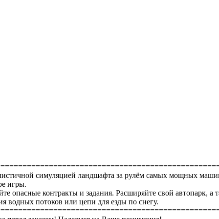
==================================================
алистичной симуляцией ландшафта за рулём самых мощных машин
ре игры.
яйте опасные контракты и задания. Расширяйте свой автопарк, а
я водных потоков или цепи для езды по снегу.
==================================================