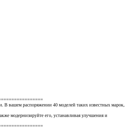
=================
. В вашем распоряжении 40 моделей таких известных марок,
 также модернизируйте его, устанавливая улучшения и
=================