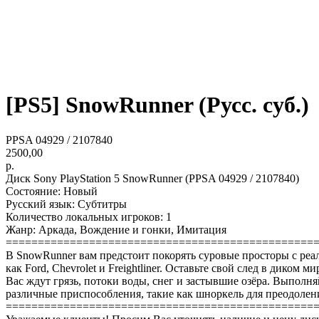
[PS5] SnowRunner (Русc. суб.)
PPSA 04929 / 2107840
2500,00
р.
Диск Sony PlayStation 5 SnowRunner (PPSA 04929 / 2107840)
Состояние: Новый
Русский язык: Субтитры
Количество локальных игроков: 1
Жанр: Аркада, Вождение и гонки, Имитация
================================================
В SnowRunner вам предстоит покорять суровые просторы с ре
как Ford, Chevrolet и Freightliner. Оставьте свой след в диком ми
Вас ждут грязь, потоки воды, снег и застывшие озёра. Выполн
различные приспособления, такие как шноркель для преодолени
================================================