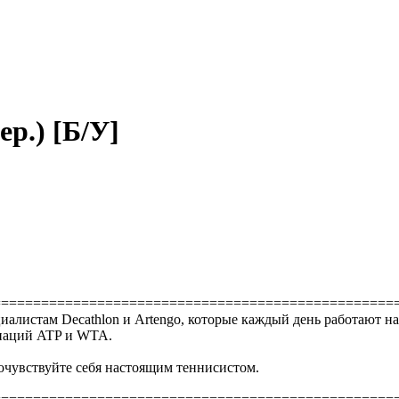
ер.) [Б/У]
==================================================
циалистам Decathlon и Artengo, которые каждый день работают н
циаций ATP и WTA.
почувствуйте себя настоящим теннисистом.