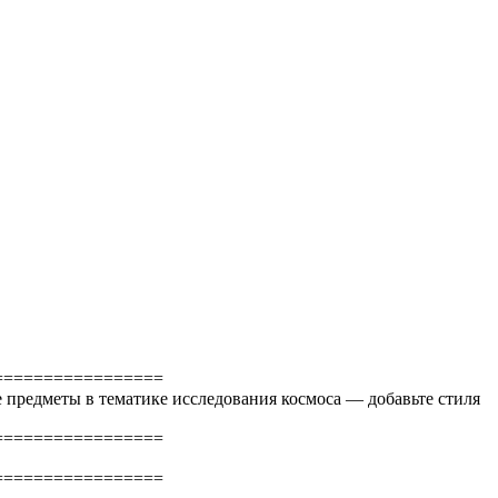
=================
ые предметы в тематике исследования космоса — добавьте стиля
=================
=================