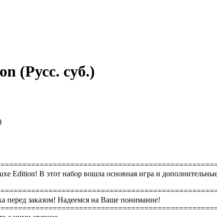
on (Русс. суб.)
)
==================================================
luxe Edition! В этот набор вошла основная игра и дополнительн
==================================================
а перед заказом! Надеемся на Ваше понимание!
==================================================