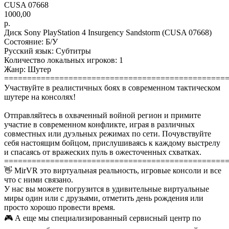
CUSA 07668
1000,00
р.
Диск Sony PlayStation 4 Insurgency Sandstorm (CUSA 07668)
Состояние: Б/У
Русский язык: Субтитры
Количество локальных игроков: 1
Жанр: Шутер
================================================
Участвуйте в реалистичных боях в современном тактическом
шутере на консолях!
Отправляйтесь в охваченный войной регион и примите
участие в современном конфликте, играя в различных
совместных или дуэльных режимах по сети. Почувствуйте
себя настоящим бойцом, прислушиваясь к каждому выстрелу
и спасаясь от вражеских пуль в ожесточенных схватках.
================================================
👋 MirVR это виртуальная реальность, игровые консоли и все
что с ними связано.
У нас вы можете погрузится в удивительные виртуальные
миры один или с друзьями, отметить день рождения или
просто хорошо провести время.
🎮 А еще мы специализированный сервисный центр по