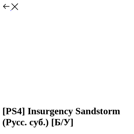
[PS4] Insurgency Sandstorm
(Русс. суб.) [Б/У]