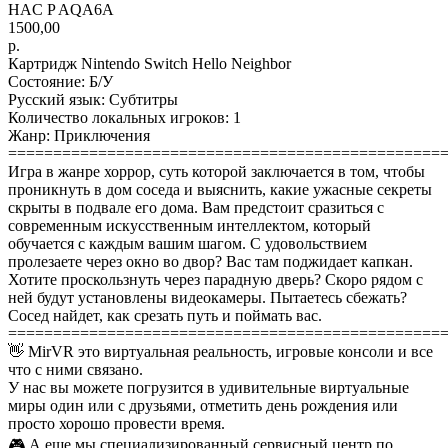
HAC P AQA6A
1500,00
р.
Картридж Nintendo Switch Hello Neighbor
Состояние: Б/У
Русский язык: Субтитры
Количество локальных игроков: 1
Жанр: Приключения
================================================
Игра в жанре хоррор, суть которой заключается в том, чтобы
проникнуть в дом соседа и выяснить, какие ужасные секреты
скрыты в подвале его дома. Вам предстоит сразиться с
современным искусственным интеллектом, который
обучается с каждым вашим шагом. С удовольствием
пролезаете через окно во двор? Вас там поджидает капкан.
Хотите проскользнуть через парадную дверь? Скоро рядом с
ней будут установлены видеокамеры. Пытаетесь сбежать?
Сосед найдет, как срезать путь и поймать вас.
================================================
👋 MirVR это виртуальная реальность, игровые консоли и все
что с ними связано.
У нас вы можете погрузится в удивительные виртуальные
миры один или с друзьями, отметить день рождения или
просто хорошо провести время.
🎮 А еще мы специализированный сервисный центр по