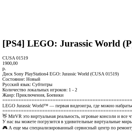
[PS4] LEGO: Jurassic World (Ру
CUSA 01519
1900,00
р.
Диск Sony PlayStation4 EGO: Jurassic World (CUSA 01519)
Состояние: Новый
Русский язык: Субтитры
Количество локальных игроков: 1 - 2
Жанр: Приключения, Боевики
================================================
LEGO Jurassic World™ — первая видеоигра, где можно набрат
================================================
👋 MirVR это виртуальная реальность, игровые консоли и все ч
У нас вы можете погрузится в удивительные виртуальные миры
🎮 А еще мы специализированный сервисный центр по ремонту