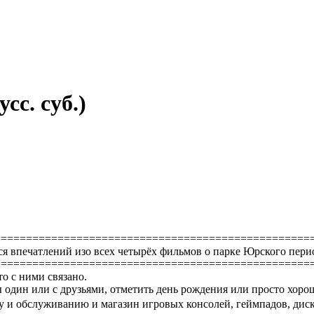
сс. суб.)
==================================================
ься впечатлений изо всех четырёх фильмов о парке Юрского пер
==================================================
то с ними связано.
 один или с друзьями, отметить день рождения или просто хоро
 и обслуживанию и магазин игровых консолей, геймпадов, диско