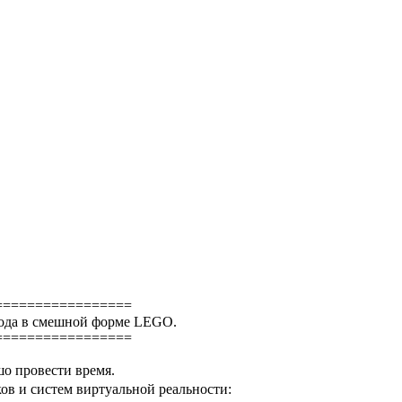
=================
иода в смешной форме LEGO.
=================
шо провести время.
в и систем виртуальной реальности: