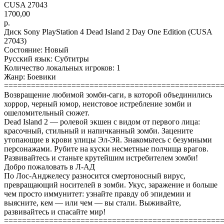
CUSA 27043
1700,00
р.
Диск Sony PlayStation 4 Dead Island 2 Day One Edition (CUSA
27043)
Состояние: Новый
Русский язык: Субтитры
Количество локальных игроков: 1
Жанр: Боевики
================================================
Возвращение любимой зомби-саги, в которой объединились
хоррор, черный юмор, неистовое истребление зомби и
ошеломительный сюжет.
Dead Island 2 — ролевой экшен с видом от первого лица:
красочный, стильный и напичканный зомби. Зацените
утопающие в крови улицы Эл-Эй. Знакомьтесь с безумными
персонажами. Рубите на куски несметные полчища врагов.
Развивайтесь и станьте крутейшим истребителем зомби!
Добро пожаловать в Л-АД
По Лос-Анджелесу разносится смертоносный вирус,
превращающий носителей в зомби. Укус, заражение и больше
чем просто иммунитет: узнайте правду об эпидемии и
выясните, кем — или чем — вы стали. Выживайте,
развивайтесь и спасайте мир!
================================================