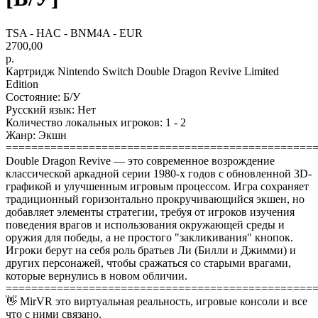
TSA - HAC - BNM4A - EUR
2700,00
р.
Картридж Nintendo Switch Double Dragon Revive Limited
Edition
Состояние: Б/У
Русский язык: Нет
Количество локальных игроков: 1 - 2
Жанр: Экшн
================================================
Double Dragon Revive — это современное возрождение
классической аркадной серии 1980-х годов с обновленной 3D-
графикой и улучшенным игровым процессом. Игра сохраняет
традиционный горизонтально прокручивающийся экшен, но
добавляет элементы стратегии, требуя от игроков изучения
поведения врагов и использования окружающей среды и
оружия для победы, а не простого "закликивания" кнопок.
Игроки берут на себя роль братьев Ли (Билли и Джимми) и
других персонажей, чтобы сражаться со старыми врагами,
которые вернулись в новом обличии.
================================================
👋 MirVR это виртуальная реальность, игровые консоли и все
что с ними связано.