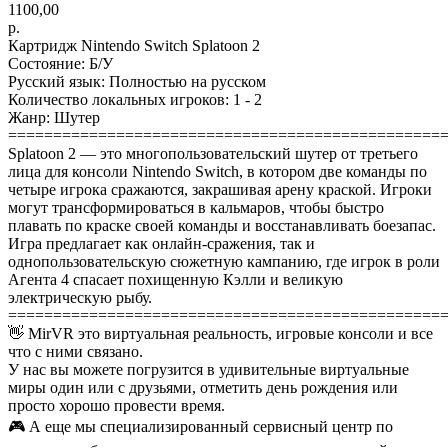
1100,00
р.
Картридж Nintendo Switch Splatoon 2
Состояние: Б/У
Русский язык: Полностью на русском
Количество локальных игроков: 1 - 2
Жанр: Шутер
================================================
Splatoon 2 — это многопользовательский шутер от третьего
лица для консоли Nintendo Switch, в котором две команды по
четыре игрока сражаются, закрашивая арену краской. Игроки
могут трансформироваться в кальмаров, чтобы быстро
плавать по краске своей команды и восстанавливать боезапас.
Игра предлагает как онлайн-сражения, так и
однопользовательскую сюжетную кампанию, где игрок в роли
Агента 4 спасает похищенную Кэлли и великую
электрическую рыбу.
================================================
👋 MirVR это виртуальная реальность, игровые консоли и все
что с ними связано.
У нас вы можете погрузится в удивительные виртуальные
миры один или с друзьями, отметить день рождения или
просто хорошо провести время.
🎮 А еще мы специализированный сервисный центр по