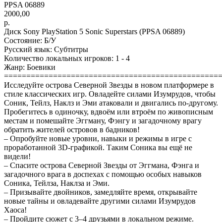
PPSA 06889
2000,00
р.
Диск Sony PlayStation 5 Sonic Superstars (PPSA 06889)
Состояние: Б/У
Русский язык: Субтитры
Количество локальных игроков: 1 - 4
Жанр: Боевики
================================================
Исследуйте острова Северной Звезды в новом платформере в
стиле классических игр. Овладейте силами Изумрудов, чтобы
Соник, Тейлз, Наклз и Эми атаковали и двигались по-другому.
Пробегитесь в одиночку, вдвоём или втроём по живописным
местам и помешайте Эггману, Фэнгу и загадочному врагу
обратить жителей островов в бадников!
– Опробуйте новые уровни, навыки и режимы в игре с
проработанной 3D-графикой. Таким Соника вы ещё не
видели!
– Спасите острова Северной Звезды от Эггмана, Фэнга и
загадочного врага в доспехах с помощью особых навыков
Соника, Тейлза, Наклза и Эми.
– Призывайте двойников, замедляйте время, открывайте
новые тайны и овладевайте другими силами Изумрудов
Хаоса!
– Пройдите сюжет с 3–4 друзьями в локальном режиме.