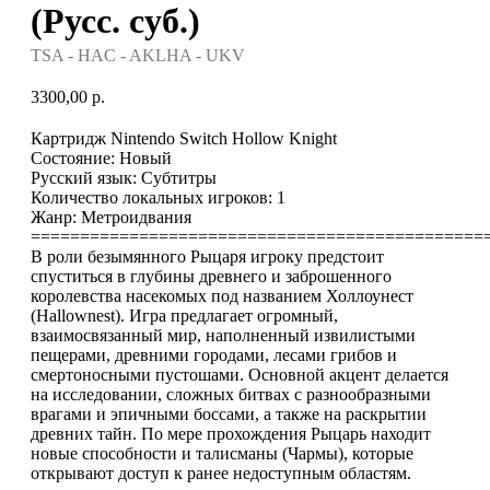
(Русс. суб.)
TSA - HAC - AKLHA - UKV
3300,00
р.
Картридж Nintendo Switch Hollow Knight
Состояние: Новый
Русский язык: Субтитры
Количество локальных игроков: 1
Жанр: Метроидвания
==============================================
В роли безымянного Рыцаря игроку предстоит
спуститься в глубины древнего и заброшенного
королевства насекомых под названием Холлоунест
(Hallownest). Игра предлагает огромный,
взаимосвязанный мир, наполненный извилистыми
пещерами, древними городами, лесами грибов и
смертоносными пустошами. Основной акцент делается
на исследовании, сложных битвах с разнообразными
врагами и эпичными боссами, а также на раскрытии
древних тайн. По мере прохождения Рыцарь находит
новые способности и талисманы (Чармы), которые
открывают доступ к ранее недоступным областям.