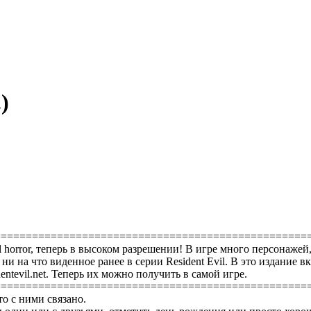
)
==================================================
al horror, теперь в высоком разрешении! В игре много персонаж
и на что виденное ранее в серии Resident Evil. В это издание в
ntevil.net. Теперь их можно получить в самой игре.
==================================================
то с ними связано.