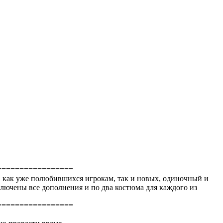
=================
ей, как уже полюбившихся игрокам, так и новых, одиночный и
ключены все дополнения и по два костюма для каждого из
=================