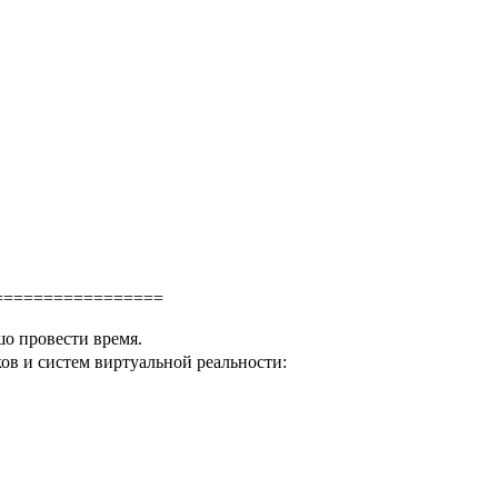
=================
шо провести время.
в и систем виртуальной реальности: