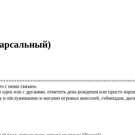
варсальный)
==================================================
то с ними связано.
 один или с друзьями, отметить день рождения или просто хоро
 и обслуживанию и магазин игровых консолей, геймпадов, диско