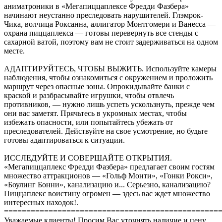
аниматроники в «Мегапиццаплексе Фредди Фазбера»
начинают неустанно преследовать нарушителей. Глэмрок-
Чика, волчица Роксанна, аллигатор Монтгомери и Ванесса —
охрана пиццаплекса — готовы перевернуть все стенды с
сахарной ватой, поэтому вам не стоит задерживаться на одном
месте.
АДАПТИРУЙТЕСЬ, ЧТОБЫ ВЫЖИТЬ. Используйте камеры
наблюдения, чтобы ознакомиться с окружением и проложить
маршрут через опасные зоны. Опрокидывайте банки с
краской и разбрасывайте игрушки, чтобы отвлечь
противников, — нужно лишь успеть ускользнуть, прежде чем
они вас заметят. Прячьтесь в укромных местах, чтобы
избежать опасности, или попытайтесь убежать от
преследователей. Действуйте на свое усмотрение, но будьте
готовы адаптироваться к ситуации.
ИССЛЕДУЙТЕ И СОВЕРШАЙТЕ ОТКРЫТИЯ.
«Мегапиццаплекс Фредди Фазбера» предлагает своим гостям
множество аттракционов — «Гольф Монти», «Гонки Рокси»,
«Боулинг Бонни», канализацию и... Серьезно, канализацию?
Пиццаплекс воистину огромен — здесь вас ждет множество
интересных находок!.
================================================
Уважаемые клиенты! Просим Вас уточнять наличие и цену