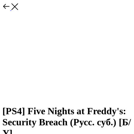
[PS4] Five Nights at Freddy's:
Security Breach (Русс. суб.) [Б/
У]