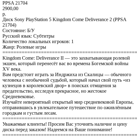
PPSA 21704
2900,00
р.
Диск Sony PlayStation 5 Kingdom Come Deliverance 2 (PPSA
21704)
Состояние: Б/У
Русский язык: Субтитры
Количество локальных игроков: 1
Жанр: Ролевые игры
================================================
Kingdom Come: Deliverance II — это захватывающая ролевой
экшен, который перенесёт вас во времена Богемской войны
XV века.
Вам предстоит играть за Индржиха из Скалицы — обычного
человека с необычной судьбой, который начал свой путь «из
кузнецов в королевский двор» в поисках отмщения за
предательство, исследуя прекрасное, но жестокое
Средневековье.
Изучайте невероятный открытый мир средневековой Европы,
отправившись в увлекательное путешествие по оживлённым
городкам и густым лесам.
================================================
Уважаемые клиенты! Просим Вас уточнять наличие и цену
диска перед заказом! Надеемся на Ваше понимание!
================================================