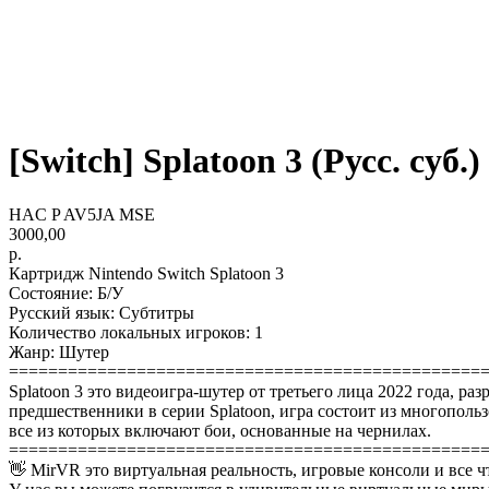
[Switch] Splatoon 3 (Русс. суб.)
HAC P AV5JA MSE
3000,00
р.
Картридж Nintendo Switch Splatoon 3
Состояние: Б/У
Русский язык: Субтитры
Количество локальных игроков: 1
Жанр: Шутер
================================================
Splatoon 3 это видеоигра-шутер от третьего лица 2022 года, разр
предшественники в серии Splatoon, игра состоит из многопол
все из которых включают бои, основанные на чернилах.
================================================
👋 MirVR это виртуальная реальность, игровые консоли и все ч