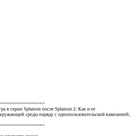
=================
ра в серии Splatoon после Splatoon 2. Как и ее
 окружающей среды наряду с однопользовательской кампанией,
=================