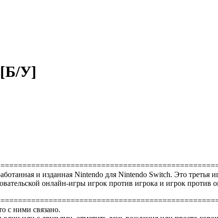
 [Б/У]
==================================================
аботанная и изданная Nintendo для Nintendo Switch. Это третья иг
ьзовательской онлайн-игры игрок против игрока и игрок против
==================================================
то с ними связано.