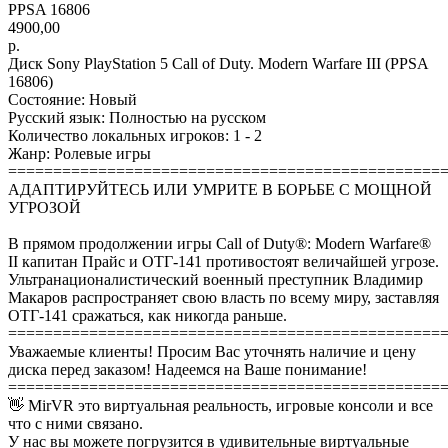
PPSA 16806
4900,00
р.
Диск Sony PlayStation 5 Call of Duty. Modern Warfare III (PPSA
16806)
Состояние: Новый
Русский язык: Полностью на русском
Количество локальных игроков: 1 - 2
Жанр: Ролевые игры
================================================
АДАПТИРУЙТЕСЬ ИЛИ УМРИТЕ В БОРЬБЕ С МОЩНОЙ
УГРОЗОЙ
В прямом продолжении игры Call of Duty®: Modern Warfare®
II капитан Прайс и ОТГ-141 противостоят величайшей угрозе.
Ультранационалистический военный преступник Владимир
Макаров распространяет свою власть по всему миру, заставляя
ОТГ-141 сражаться, как никогда раньше.
================================================
Уважаемые клиенты! Просим Вас уточнять наличие и цену
диска перед заказом! Надеемся на Ваше понимание!
================================================
👋 MirVR это виртуальная реальность, игровые консоли и все
что с ними связано.
У нас вы можете погрузится в удивительные виртуальные