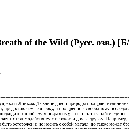
reath of the Wild (Русс. озв.) [Б
d
==================================================
 управляя Линком. Дыхание дикой природы поощряет нелинейный 
 предоставляемые игроку, и поощрение к свободному исследовани
дходить к проблемам по-разному, а не пытаться найти единое 
ляет их взаимодействием с игроком и друг с другом. Например,
быть осторожен и не носить с собой металл, но также может бро