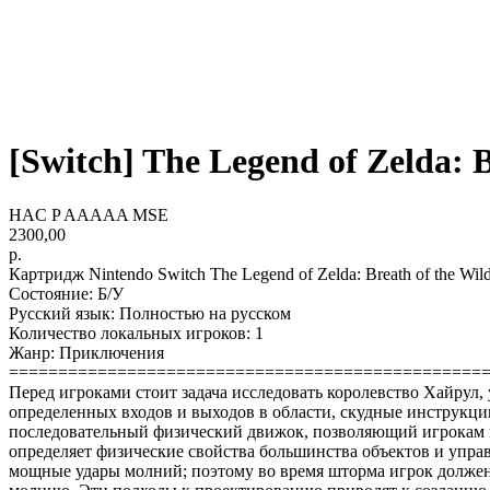
[Switch] The Legend of Zelda: B
HAC P AAAAA MSE
2300,00
р.
Картридж Nintendo Switch The Legend of Zelda: Breath of the Wil
Состояние: Б/У
Русский язык: Полностью на русском
Количество локальных игроков: 1
Жанр: Приключения
================================================
Перед игроками стоит задача исследовать королевство Хайрул,
определенных входов и выходов в области, скудные инструкции,
последовательный физический движок, позволяющий игрокам по
определяет физические свойства большинства объектов и управ
мощные удары молний; поэтому во время шторма игрок должен 