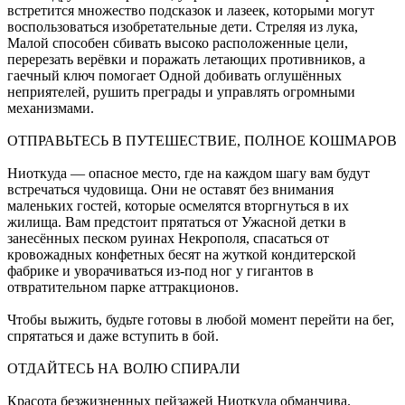
встретится множество подсказок и лазеек, которыми могут
воспользоваться изобретательные дети. Стреляя из лука,
Малой способен сбивать высоко расположенные цели,
перерезать верёвки и поражать летающих противников, а
гаечный ключ помогает Одной добивать оглушённых
неприятелей, рушить преграды и управлять огромными
механизмами.
ОТПРАВЬТЕСЬ В ПУТЕШЕСТВИЕ, ПОЛНОЕ КОШМАРОВ
Ниоткуда — опасное место, где на каждом шагу вам будут
встречаться чудовища. Они не оставят без внимания
маленьких гостей, которые осмелятся вторгнуться в их
жилища. Вам предстоит прятаться от Ужасной детки в
занесённых песком руинах Некрополя, спасаться от
кровожадных конфетных бесят на жуткой кондитерской
фабрике и уворачиваться из-под ног у гигантов в
отвратительном парке аттракционов.
Чтобы выжить, будьте готовы в любой момент перейти на бег,
спрятаться и даже вступить в бой.
ОТДАЙТЕСЬ НА ВОЛЮ СПИРАЛИ
Красота безжизненных пейзажей Ниоткуда обманчива.