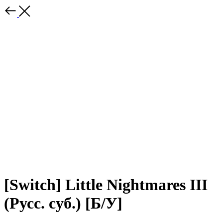
[Switch] Little Nightmares III
(Русс. суб.) [Б/У]