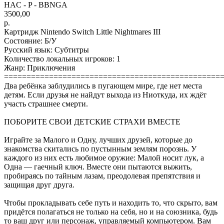
HAC - P - BBNGA
3500,00
р.
Картридж Nintendo Switch Little Nightmares III
Состояние: Б/У
Русский язык: Субтитры
Количество локальных игроков: 1
Жанр: Приключения
================================================
Два ребёнка заблудились в пугающем мире, где нет места
детям. Если друзья не найдут выхода из Ниоткуда, их ждёт
участь страшнее смерти.
ПОБОРИТЕ СВОИ ДЕТСКИЕ СТРАХИ ВМЕСТЕ
Играйте за Малого и Одну, лучших друзей, которые до
знакомства скитались по пустынным землям порознь. У
каждого из них есть любимое оружие: Малой носит лук, а
Одна — гаечный ключ. Вместе они пытаются выжить,
пробираясь по тайным лазам, преодолевая препятствия и
защищая друг друга.
Чтобы прокладывать себе путь и находить то, что скрыто, вам
придётся полагаться не только на себя, но и на союзника, будь
то ваш друг или персонаж, управляемый компьютером. Вам