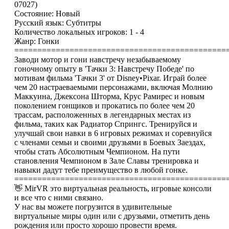
07027)
Состояние: Новый
Русский язык: Субтитры
Количество локальных игроков: 1 - 4
Жанр: Гонки
==============================================
Заводи мотор и гони навстречу незабываемому
гоночному опыту в 'Тачки 3: Навстречу Победе' по
мотивам фильма 'Тачки 3' от Disney•Pixar. Играй более
чем 20 настраеваемыми персонажами, включая Молнию
Маккуина, Джексона Шторма, Крус Рамирес и новым
поколением гонщиков и прокатись по более чем 20
трассам, расположенных в легендарных местах из
фильма, таких как Радиатор Спрингс. Тренируйся и
улучшай свои навки в 6 игровых режимах и соревнуйся
с членами семьи и своими друзьями в Боевых Заездах,
чтобы стать Абсолютным Чемпионом. На пути
становления Чемпионом в Зале Славы тренировка и
навыки дадут тебе преимущество в любой гонке.
==============================================
👋 MirVR это виртуальная реальность, игровые консоли
и все что с ними связано.
У нас вы можете погрузится в удивительные
виртуальные миры один или с друзьями, отметить день
рождения или просто хорошо провести время.