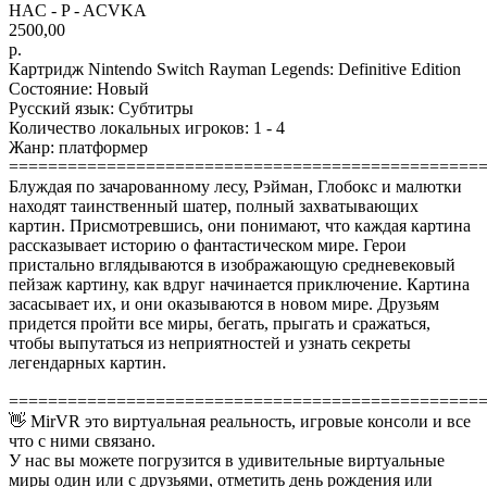
HAC - P - ACVKA
2500,00
р.
Картридж Nintendo Switch Rayman Legends: Definitive Edition
Состояние: Новый
Русский язык: Субтитры
Количество локальных игроков: 1 - 4
Жанр: платформер
================================================
Блуждая по зачарованному лесу, Рэйман, Глобокс и малютки
находят таинственный шатер, полный захватывающих
картин. Присмотревшись, они понимают, что каждая картина
рассказывает историю о фантастическом мире. Герои
пристально вглядываются в изображающую средневековый
пейзаж картину, как вдруг начинается приключение. Картина
засасывает их, и они оказываются в новом мире. Друзьям
придется пройти все миры, бегать, прыгать и сражаться,
чтобы выпутаться из неприятностей и узнать секреты
легендарных картин.
================================================
👋 MirVR это виртуальная реальность, игровые консоли и все
что с ними связано.
У нас вы можете погрузится в удивительные виртуальные
миры один или с друзьями, отметить день рождения или