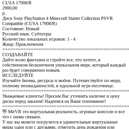
CUSA 17908/R
2900,00
р.
Диск Sony PlayStation 4 Minecraft Starter Collection PSVR
Compatible (CUSA 17908/R)
Состояние: Новый
Русский язык: Субтитры
Количество локальных игроков: 1 - 4
Жанр: Приключения
================================================
СОЗДАВАЙТЕ
Дайте волю фантазии и стройте все, что хотите, в
собственном бесконечном уникальном мире, который каждый
раз будет совершенно новым.
ИССЛЕДУЙТЕ
Изучайте биомы, ресурсы и мобов. Путешествуйте по миру,
полному неожиданностей, в идеальной игре-песочнице.
================================================
Уважаемые клиенты! Просим Вас уточнять наличие и цену
диска перед заказом! Надеемся на Ваше понимание!
================================================
👋 MirVR это виртуальная реальность, игровые консоли и все
что с ними связано.
У нас вы можете погрузится в удивительные виртуальные
миры один или с друзьями, отметить день рождения или