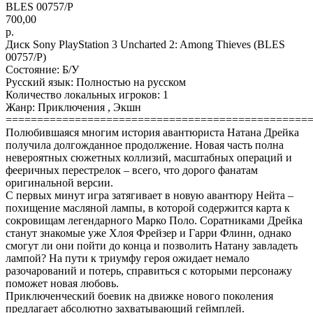
BLES 00757/P
700,00
р.
Диск Sony PlayStation 3 Uncharted 2: Among Thieves (BLES
00757/P)
Состояние: Б/У
Русский язык: Полностью на русском
Количество локальных игроков: 1
Жанр: Приключения , Экшн
================================================
Полюбившаяся многим история авантюриста Натана Дрейка
получила долгожданное продолжение. Новая часть полна
невероятных сюжетных коллизий, масштабных операций и
фееричных перестрелок – всего, что дорого фанатам
оригинальной версии.
С первых минут игра затягивает в новую авантюру Нейта –
похищение масляной лампы, в которой содержится карта к
сокровищам легендарного Марко Поло. Соратниками Дрейка
станут знакомые уже Хлоя Фрейзер и Гарри Флинн, однако
смогут ли они пойти до конца и позволить Натану завладеть
лампой? На пути к триумфу героя ожидает немало
разочарований и потерь, справиться с которыми персонажу
поможет новая любовь.
Приключенческий боевик на движке нового поколения
предлагает абсолютно захватывающий геймплей.