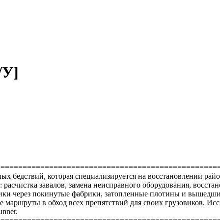
/У]
==================================================
х бедствий, которая специализируется на восстановлении райо
расчистка завалов, замена неисправного оборудования, восста
ики через покинутые фабрики, затопленные плотины и вышедшие
е маршруты в обход всех препятствий для своих грузовиков. Ис
unner.