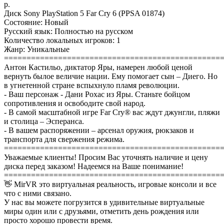
р.
Диск Sony PlayStation 5 Far Cry 6 (PPSA 01874)
Состояние: Новый
Русский язык: Полностью на русском
Количество локальных игроков: 1
Жанр: Уникальные
================================================
Антон Кастильо, диктатор Яры, намерен любой ценой
вернуть былое величие нации. Ему помогает сын – Диего. Но
в угнетенной стране вспыхнуло пламя революции.
- Ваш персонаж - Дани Рохас из Яры. Станьте бойцом
сопротивления и освободите свой народ.
- В самой масштабной игре Far Cry® вас ждут джунгли, пляжи
и столица – Эсперанса.
- В вашем распоряжении – арсенал оружия, рюкзаков и
транспорта для свержения режима.
================================================
Уважаемые клиенты! Просим Вас уточнять наличие и цену
диска перед заказом! Надеемся на Ваше понимание!
================================================
👋 MirVR это виртуальная реальность, игровые консоли и все
что с ними связано.
У нас вы можете погрузится в удивительные виртуальные
миры один или с друзьями, отметить день рождения или
просто хорошо провести время.