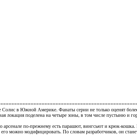
==================================================
е Солис в Южной Америке. Фанаты серии не только оценят боле
ая локация поделена на четыре зоны, в том числе пустыню и го
его арсенале по-прежнему есть парашют, вингсьют и крюк-кошка
 его можно модифицировать. По словам разработчиков, он стан