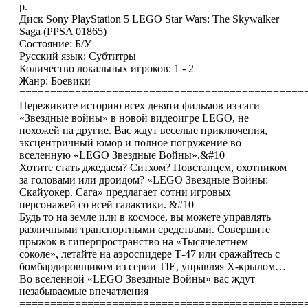
р.
Диск Sony PlayStation 5 LEGO Star Wars: The Skywalker
Saga (PPSA 01865)
Состояние: Б/У
Русский язык: Субтитры
Количество локальных игроков: 1 - 2
Жанр: Боевики
==============================================
Переживите историю всех девяти фильмов из саги
«Звездные войны» в новой видеоигре LEGO, не
похожей на другие. Вас ждут веселые приключения,
эксцентричный юмор и полное погружение во
вселенную «LEGO Звездные Войны».&#10
Хотите стать джедаем? Ситхом? Повстанцем, охотником
за головами или дроидом? «LEGO Звездные Войны:
Скайуокер. Сага» предлагает сотни игровых
персонажей со всей галактики. &#10
Будь то на земле или в космосе, вы можете управлять
различными транспортными средствами. Совершите
прыжок в гиперпространство на «Тысячелетнем
соколе», летайте на аэроспидере Т-47 или сражайтесь с
бомбардировщиком из серии TIE, управляя X-крылом…
Во вселенной «LEGO Звездные Войны» вас ждут
незабываемые впечатления
==============================================